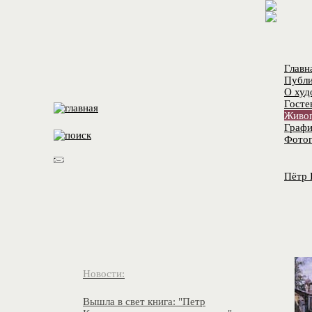
Главн
Публи
О худ
Госте
Живо
Графи
Фотог
Пётр 
Новости:
Вышла в свет книга: "Петр