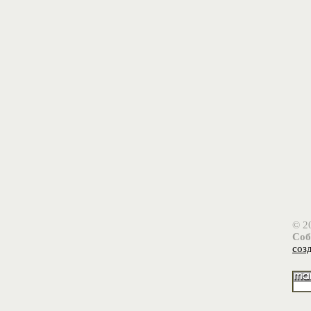
© 2
Соб
соз