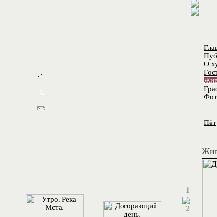
Гла
Пуб
О х
Гос
Жив
Гра
Фот
Пёт
Жив
1
2