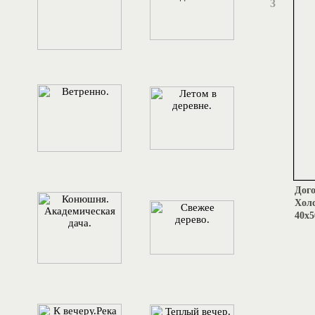
3
Дого
Холс
40х5