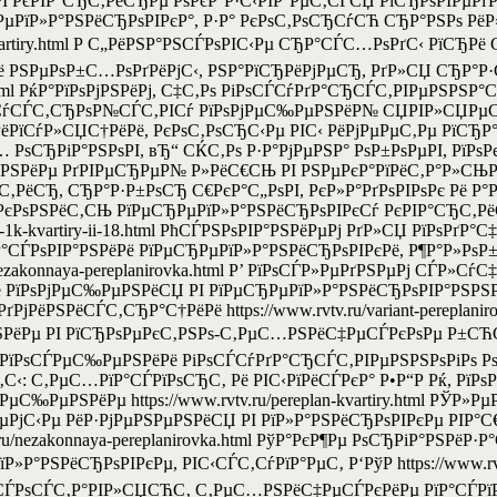
 РєРІР°СЂС‚РёСЂРµ РѕРєР°Р·С‹РІР°РµС‚СЃСЏ РїСЂРѕРІРµРґ
РїР»Р°РЅРёСЂРѕРІРєР°, Р·Р° РєРѕС‚РѕСЂСѓСЋ СЂР°РЅРѕ РёР
n-kvartiry.html Р С„РёРЅР°РЅСЃРѕРІС‹Рµ СЂР°СЃС…РѕРґС‹ РїСЂ
ё РЅРµРѕР±С…РѕРґРёРјС‹, РЅР°РїСЂРёРјРµСЂ, РґР»СЏ СЂР°Р·
y-ii-18.html РќР°РїРѕРјРЅРёРј, С‡С‚Рѕ РіРѕСЃСѓРґР°СЂСЃС‚РІРµРЅ
РµСѓСЃС‚СЂРѕР№СЃС‚РІСѓ РїРѕРјРµС‰РµРЅРёР№ СЏРІР»СЏРµ
РњР°РЅРёРїСѓР»СЏС†РёРё, РєРѕС‚РѕСЂС‹Рµ РІС‹ РёРјРµРµС‚Рµ РїС
ЂРіР°РЅРѕРІ, вЂ“ СЌС‚Рѕ Р·Р°РјРµРЅР° РѕР±РѕРµРІ, РїРѕРє
µРЅРёРµ РґРІРµСЂРµР№ Р»РёС€СЊ РІ РЅРµРєР°РїРёС‚Р°Р»С
С‚РёСЂ, СЂР°Р·Р±РѕСЂ С€РєР°С„РѕРІ, РєР»Р°РґРѕРІРѕРє Рё 
 РЈР·Р°РєРѕРЅРёС‚СЊ РїРµСЂРµРїР»Р°РЅРёСЂРѕРІРєСѓ РєРІР°СЂС‚Р
vki-1k-kvartiry-ii-18.html РћСЃРЅРѕРІР°РЅРёРµРј РґР»СЏ РїРѕРґ
Р°СЃРѕРІР°РЅРёРё РїРµСЂРµРїР»Р°РЅРёСЂРѕРІРєРё, Р¶Р°Р»РѕР
nezakonnaya-pereplanirovka.html Р’ РїРѕСЃР»РµРґРЅРµРј СЃР»С
РїРѕРјРµС‰РµРЅРёСЏ РІ РїРµСЂРµРїР»Р°РЅРёСЂРѕРІР°РЅРЅР
ёРЅРёСЃС‚СЂР°С†РёРё https://www.rvtv.ru/variant-pereplanirovk
µ РІ РїСЂРѕРµРєС‚РЅРѕ-С‚РµС…РЅРёС‡РµСЃРєРѕРµ Р±СЋСЂРѕ 
 РџСЂРё РїРѕСЃРµС‰РµРЅРёРё РіРѕСЃСѓРґР°СЂСЃС‚РІРµРЅРЅРѕРіР
‹: С‚РµС…РїР°СЃРїРѕСЂС‚ Рё РІС‹РїРёСЃРєР° Р•Р“Р Рќ, РїР
С‰РµРЅРёРµ https://www.rvtv.ru/pereplan-kvartiry.html РЎР»
јС‹Рµ РёР·РјРµРЅРµРЅРёСЏ РІ РїР»Р°РЅРёСЂРѕРІРєРµ РІР°С€
v.ru/nezakonnaya-pereplanirovka.html РўР°РєР¶Рµ РѕСЂРіР°РЅ
ЅРёСЂРѕРІРєРµ, РІС‹СЃС‚СѓРїР°РµС‚ Р‘РўР https://www.rvtv.ru/
ѕСЃС‚Р°РІР»СЏСЋС‚ С‚РµС…РЅРёС‡РµСЃРєРёРµ РїР°СЃРїРѕСЂС‚Р°