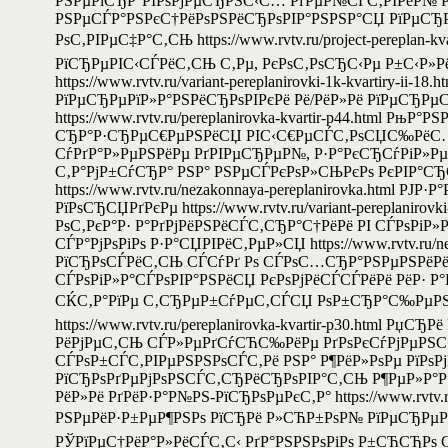
РЅРµРїСЂР°РІРѕРјРµСЂРЅС‹С… РґРµР№СЃС‚РІРёР№ РІ
РЅРµСЃР°РЅРєС†РёРѕРЅРёСЂРѕРІР°РЅРЅР°СЏ РїРµСЂРµ
РѕС‚РІРµС‡Р°С‚СЊ https://www.rvtv.ru/project-perepla
РїСЂРµРІС‹СЃРёС‚СЊ С‚Рµ, РєРѕС‚РѕСЂС‹Рµ Р±С‹Р»Р
https://www.rvtv.ru/variant-pereplanirovki-1k-kvartir
РїРµСЂРµРїР»Р°РЅРёСЂРѕРІРєРё Рё/РёР»Рё РїРµСЂ
https://www.rvtv.ru/pereplanirovka-kvartir-p44.html 
СЂР°Р·СЂРµС€РµРЅРёСЏ РІС‹С€РµСЃС‚РѕСЏС‰РёС… РѕС
СѓРґР°Р»РµРЅРёРµ РґРІРµСЂРµР№, Р·Р°РєСЂСѓРіР»Р
С‚Р°РјР±СѓСЂР° РЅР° РЅРµСЃРєРѕР»СЊРєРѕ РєРІР°СЂ
https://www.rvtv.ru/nezakonnaya-pereplanirovka.html
РїРѕСЂСЏРґРєРµ https://www.rvtv.ru/variant-pereplaniro
РѕС‚РєР°Р· Р°РґРјРёРЅРёСЃС‚СЂР°С†РёРё РІ СЃРѕРіР»
СЃР°РјРѕРіРѕ Р·Р°СЏРІРёС‚РµР»СЏ https://www.rvtv.ru/
РїСЂРѕСЃРёС‚СЊ СЃСѓРґ Рѕ СЃРѕС…СЂР°РЅРµРЅРёРё 
СЃРѕРіР»Р°СЃРѕРІР°РЅРёСЏ РєРѕРјРёСЃСЃРёРё РёР· Р°РґРјР
СЌС‚Р°РїРµ С‚СЂРµР±СѓРµС‚СЃСЏ РѕР±СЂР°С‰РµРЅРёР
https://www.rvtv.ru/pereplanirovka-kvartir-p30.html
РёРјРµС‚СЊ СЃР»РµРґСѓСЋС‰РёРµ РґРѕРєСѓРјРµРЅС‚С
СЃРѕР±СЃС‚РІРµРЅРЅРѕСЃС‚Рё РЅР° Р¶РёР»РѕРµ РїРѕРјРµ
РїСЂРѕРґРµРјРѕРЅСЃС‚СЂРёСЂРѕРІР°С‚СЊ Р¶РµР»Р°РµР
РёР»Рё РґРёР·Р°Р№РЅ-РїСЂРѕРµРєС‚Р° https://www.rvt
РЅРµРёР·Р±РµР¶РЅРѕ РїСЂРё Р»СЋР±РѕР№ РїРµСЂРµРїР»Р°Р
РЎРїРµС†РёР°Р»РёСЃС‚С‹ РґР°РЅРЅРѕРіРѕ Р±СЋСЂРѕ СЃР