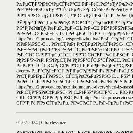
РљРµСЂР°РјРёС‡РµСЃРєР°СЏ РїР»РёС‚РєР°вЂў РљР»Р
РєР°Р±РёРЅС‹вЂў Р”СѓС€РµРІС‹Рµ СѓРіРѕР»РєРёвЂў 
РІР°РЅРЅС‹вЂў РЈРЅРёС‚Р°Р·С‹вЂў РРЅСЃС‚Р°Р»Р»СЏ
РЎРјРµСЃРёС‚РµР»РёвЂў Р›СЋСЃС‚СЂС‹вЂў Р‘СЂР°вЂў
Р Р°РјРєРёвЂў РњРµР±РµР»СЊ РґР»СЏ РІР°РЅРЅРѕР№
РїР»РёС‚С‹ РљР»Р°СЃСЃРёС‡РµСЃРєР°СЏ РјРµР¶РєРѕР
https://metr2.pro/catalog/spetspredlozheniya/ РљР°С
РІРѕР№РЅС‹С… РїРѕСЂРѕРґ РґСЂРµРІРµСЃРёРЅС‹, СЃСЂРѕ
РѕР±Р»РёС†РѕРІР°РЅ Р»РёСЃС‚РѕРІРѕР№ РїСЂРѕСЃР»
РѕРєСѓС‚С‹РІР°РµС‚СЃСЏ РЅР°С‚СѓСЂР°Р»СЊРЅС‹Рј С€РїРѕР
РђРЅР°Р»РѕРі РґРІРµСЂРё РђРЅР°СЃС‚Р°СЃРёСЏ, РѕС‚Р»
РљР»Р°СЃСЃРёС‡РµСЃРєР°СЏ РјРµР¶РєРѕРјРЅР°С‚РЅР°СЏ 
dverey/ РљР°СЂРєР°СЃ РґРІРµСЂРЅРѕРіРѕ РїРѕР»РѕС‚
РґСЂРµРІРµСЃРёРЅС‹, СЃСЂРѕС‰РµРЅРЅС‹С… РЅР° РјРёР
Р»РёСЃС‚РѕРІРѕР№ РїСЂРѕСЃР»РѕР№РєРѕР№ РёР· РњР”Р¤
https://metr2.pro/catalog/mezhkomnatnye-dvery/dveri-iz-m
РѕРіСЂР°РЅРёС‡РµРЅС‹ РІ С„РёРЅР°РЅСЃР°С…, РІС‹
СЌРєСЃРїРµСЂРёРјРµРЅС‚РѕРІ https://metr2.pro/servi
СЃР°РјРё РїРѕ СЃРµР±Рµ, РїР»СЋСЃ Р±РѕР»РµРµ РґРѕСЂР
01.07 2024 |
Charlessoize
РљР°РєРѕР№ РѕР±СЉРµРєС‚ РЅР°Р»РѕРіРѕРѕР±Р»РѕР¶РµР