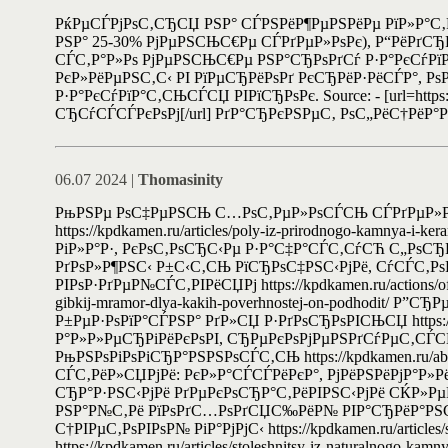
РќРµСЃРјРѕС‚СЂСЏ РЅР° СЃРЅРёР¶РµРЅРёРµ РїР»Р°С‚
РЅР° 25-30% РјРµРЅСЊС€Рµ СЃРґРµР»РѕРє), Р“РёРґСЂ
СЃС‚Р°Р»Рѕ РјРµРЅСЊС€Рµ РЅР°СЂРѕРґСѓ Р·Р°РєСѓРїР°
РєР»РёРµРЅС‚С‹ РІ РїРµСЂРёРѕРґ РєСЂРёР·РёСЃР°, Р
Р·Р°РєСѓРїР°С‚СЊСЃСЏ РІРїСЂРѕРє. Source: - [url=https
СЂСѓСЃСЃРєРѕРј[/url] РґР°СЂРєРЅРµС‚ РѕС„РёС†Рё
06.07 2024 |
Thomasinity
РњРЅРµ РѕС‡РµРЅСЊ С…РѕС‚РµР»РѕСЃСЊ СЃРґРµР»Р°
https://kpdkamen.ru/articles/poly-iz-prirodnogo-kamny
РіР»Р°Р·, РєРѕС‚РѕСЂС‹Рµ Р·Р°С‡Р°СЃС‚СѓСЋ С„РѕСЂРј
РґРѕР»Р¶РЅС‹ Р±С‹С‚СЊ РїСЂРѕС‡РЅС‹РјРё, СѓСЃС‚Р
РІРѕР·РґРµР№СЃС‚РІРёСЏРј https://kpdkamen.ru/actions/of
gibkij-mramor-dlya-kakih-poverhnostej-on-podhodit/
Р±РµР·РѕРїР°СЃРЅР° РґР»СЏ Р·РґРѕСЂРѕРІСЊСЏ https
Р°Р»Р»РµСЂРіРёРєРѕРІ, СЂРµРєРѕРјРµРЅРґСѓРµС‚СЃСЏ 
РњРЅРѕРіРѕРіСЂР°РЅРЅРѕСЃС‚СЊ https://kpdkamen.ru
СЃС‚РёР»СЏРјРё: РєР»Р°СЃСЃРёРєР°, РјРёРЅРёРјР°Р»РёР·
СЂР°Р·РЅС‹РјРё РґРµРєРѕСЂР°С‚РёРІРЅС‹РјРё СЌР»РµРј
РЅР°Р№С‚Рё РїРѕРґС…РѕРґСЏС‰РёР№ РІР°СЂРёР°РЅС‚
С†РІРµС‚РѕРІРѕР№ РіР°РјРјС‹ https://kpdkamen.ru/artic
https://kpdkamen.ru/articles/stoleshnitsy-iz-naturaln