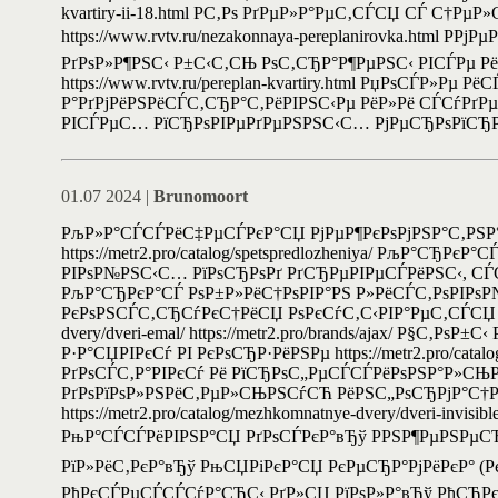
kvartiry-ii-18.html Р­С‚Рѕ РґРµР»Р°РµС‚СЃСЏ СЃ С
https://www.rvtv.ru/nezakonnaya-pereplanirovka.html
РґРѕР»Р¶РЅС‹ Р±С‹С‚СЊ РѕС‚СЂР°Р¶РµРЅС‹ РІСЃРµ Р
https://www.rvtv.ru/pereplan-kvartiry.html РџРѕСЃ
Р°РґРјРёРЅРёСЃС‚СЂР°С‚РёРІРЅС‹Рµ РёР»Рё СЃСѓРґРµ
РІСЃРµС… РїСЂРѕРІРµРґРµРЅРЅС‹С… РјРµСЂРѕРїСЂРёСЏС‚
01.07 2024 |
Brunomoort
РљР»Р°СЃСЃРёС‡РµСЃРєР°СЏ РјРµР¶РєРѕРјРЅР°С‚РЅР
https://metr2.pro/catalog/spetspredlozheniya/ РљР°С
РІРѕР№РЅС‹С… РїРѕСЂРѕРґ РґСЂРµРІРµСЃРёРЅС‹, СЃСЂРѕС
РљР°СЂРєР°СЃ РѕР±Р»РёС†РѕРІР°РЅ Р»РёСЃС‚РѕРІРѕ
РєРѕРЅСЃС‚СЂСѓРєС†РёСЏ РѕРєСѓС‚С‹РІР°РµС‚СЃСЏ РЅР
dvery/dveri-emal/ https://metr2.pro/brands/ajax/ Р§С
Р·Р°СЏРІРєСѓ РІ РєРѕСЂР·РёРЅРµ https://metr2.pro/cata
РґРѕСЃС‚Р°РІРєСѓ Рё РїСЂРѕС„РµСЃСЃРёРѕРЅР°Р»СЊРЅС‹Р
РґРѕРїРѕР»РЅРёС‚РµР»СЊРЅСѓСЋ РёРЅС„РѕСЂРјР°С†РёСЋ
https://metr2.pro/catalog/mezhkomnatnye-dvery/dveri-
РњР°СЃСЃРёРІРЅР°СЏ РґРѕСЃРєР°вЂў РРЅР¶РµРЅРµС
РїР»РёС‚РєР°вЂў РњСЏРіРєР°СЏ РєРµСЂР°РјРёРєР° (
РђРєСЃРµСЃСЃСѓР°СЂС‹ РґР»СЏ РїРѕР»Р°вЂў РђСЂРє