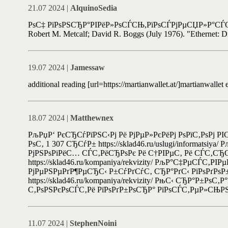
21.07 2024 |
AlquinoSedia
РѕС‡ РїРѕРЅСЂР°РІРёР»РѕСЃСЊ,РїРѕСЃРјРµСЏР»Р°СЃСЊ))) Mat
Robert M. Metcalf; David R. Boggs (July 1976). "Ethernet: Di
19.07 2024 |
Jamessaw
additional reading [url=https://martianwallet.at/]martianwallet 
18.07 2024 |
Matthewnex
РљРџР‘ РєСЂСѓРїРЅС‹Рј Рё РјРµР»РєРёРј РѕРїС‚РѕРј РІС‹
РѕС‚ 1 307 СЂСѓР± https://sklad46.ru/uslugi/informatsi
РјРЅРѕРіРёС… СЃС‚РёСЂРѕРє Рё С†РІРµС‚ Рё СЃС‚СЂ
https://sklad46.ru/kompaniya/rekvizity/ РљР°С‡РµСЃС‚РІРµ
РјРµРЅРµРґР¶РµСЂС‹ Р±СѓРґСѓС‚ СЂР°РґС‹ РїРѕРґРѕР
https://sklad46.ru/kompaniya/rekvizity/ РњС‹ СЂР°Р±
С‚РѕРЅРєРѕСЃС‚Рё РїРѕРґР±РѕСЂР° РїРѕСЃС‚РµР»СЊРЅРѕР
11.07 2024 |
StephenNoini