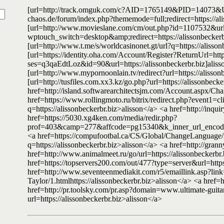
[url=http://track.omguk.com/c?AID=1765149&PID=14073&UID=
chaos.de/forum/index.php?thememode=full;redirect=https://alisso
[url=http://www.movieslane.com/cm/out.php?id=1107532&url=ht
wptouch_switch=desktop&amp;redirect=https://alissonbeckerbr.bi
[url=http://www.t.me/s/worldcasinonet.gt/url?q=https://alissonbe
[url=https://identity.oha.com/Account/Register?ReturnUrl=https
ses=q3qaEdtLoz&id=90&url=https://alissonbeckerbr.biz]alisson[/
[url=http://www.mypornoonlain.tv/redirect?url=https://alissonbe
[url=http://tusfiles.com.xx3.kz/go.php?url=https://alissonbecker
href=http://island.softwarearchitectsjm.com/Account.aspx
href=https://www.rollingmoto.ru/bitrix/redirect.php?event1=c
q=https://alissonbeckerbr.biz>alisson</a> <a href=http://in
href=https://5030.xg4ken.com/media/redir.php?
prof=403&camp=277&affcode=pg15340&k_inner_url_encode
<a href=https://compufootbal.ca/CS/Global/ChangeLanguage/22
q=https://alissonbeckerbr.biz>alisson</a> <a href=http://gran
href=http://www.animalmeet.ru/go/url=https://alissonbeckerbr.
href=https://topservers200.com/out/477?type=server&url=
href=http://www.seventeenmediakit.com/r5/emaillink.asp?
Taylor/1.htmlhttps://alissonbeckerbr.biz>alisson</a> <a href
href=http://pr.toolsky.com/pr.asp?domain=www.ultimate-guit
url=https://alissonbeckerbr.biz>alisson</a>