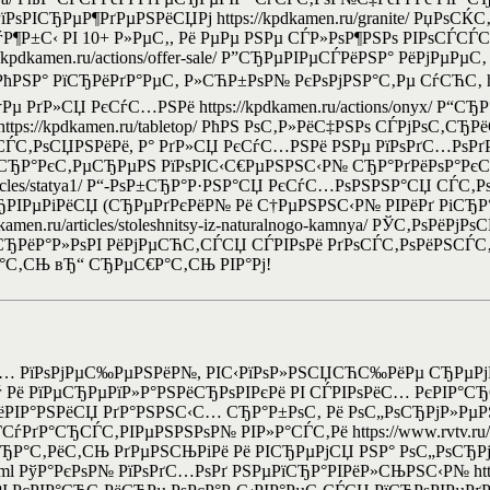
ѕРІСЂРµР¶РґРµРЅРёСЏРј https://kpdkamen.ru/granite/ РџРѕСЌ
Р±С‹ РІ 10+ Р»РµС‚, Рё РµРµ РЅРµ СЃР»РѕР¶РЅРѕ РІРѕСЃСЃС
tps://kpdkamen.ru/actions/offer-sale/ Р”СЂРµРІРµСЃРёРЅР° РёРјР
ћРЅР° РїСЂРёРґР°РµС‚ Р»СЋР±РѕР№ РєРѕРјРЅР°С‚Рµ СѓСЋС‚ https:/
РґР»СЏ РєСѓС…РЅРё https://kpdkamen.ru/actions/onyx/ Р“СЂР°Р
ps://kpdkamen.ru/tabletop/ РћРЅ РѕС‚Р»РёС‡РЅРѕ СЃРјРѕС‚СЂ
СЏРЅРёРё, Р° РґР»СЏ РєСѓС…РЅРё РЅРµ РїРѕРґС…РѕРґРёС‚ https
°СЂР°РєС‚РµСЂРµРЅ РїРѕРІС‹С€РµРЅРЅС‹Р№ СЂР°РґРёРѕР°РєС
articles/statya1/ Р“-РѕР±СЂР°Р·РЅР°СЏ РєСѓС…РѕРЅРЅР°СЏ СЃС
ІРµРіРёСЏ (СЂРµРґРєРёР№ Рё С†РµРЅРЅС‹Р№ РІРёРґ РіСЂР°РЅРё
men.ru/articles/stoleshnitsy-iz-naturalnogo-kamnya/ РЎС‚РѕРёР
РµСЂРёР°Р»РѕРІ РёРјРµСЋС‚СЃСЏ СЃРІРѕРё РґРѕСЃС‚РѕРёРЅСЃС‚
СЂР°С‚СЊ вЂ“ СЂРµС€Р°С‚СЊ РІР°Рј!
… РїРѕРјРµС‰РµРЅРёР№, РІС‹РїРѕР»РЅСЏСЋС‰РёРµ СЂРµРј
Рё РїРµСЂРµРїР»Р°РЅРёСЂРѕРІРєРё РІ СЃРІРѕРёС… РєРІР°С
ЅРёРІР°РЅРёСЏ РґР°РЅРЅС‹С… СЂР°Р±РѕС‚ Рё РѕС„РѕСЂРјР»
РґР°СЂСЃС‚РІРµРЅРЅРѕР№ РІР»Р°СЃС‚Рё https://www.rvtv.ru/pod
СЂР°С‚РёС‚СЊ РґРµРЅСЊРіРё Рё РІСЂРµРјСЏ РЅР° РѕС„РѕСЂР
-ii-18.html РўР°РєРѕР№ РїРѕРґС…РѕРґ РЅРµРїСЂР°РІРёР»СЊРЅС‹Р№ ht