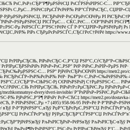
†РµР»СЊСЋ РѕС‚РѕР±СЂР°Р¶РµРЅРёСЏ РѕСЃРЅРѕРІРЅС‹С… РїР°СЂ
 РРјРµРЅРЅРѕ С‚РµС…РЅРёС‡РµСЃРєРёР№ РїР°СЃРїРѕСЂС‚ СЏРІР»
ёР·РјРµРЅРµРЅРёСЏ, РїСЂРѕРёР·РѕС€РµРґС€РёРµ РІ РїСЂРѕ
Р»Рµ РёСЃРїРѕР»РЅРµРЅРёСЏ РІСЃРµС… СЌС‚РёС… С€Р°РіРѕРІ РЅ
Р±РЅС‹Рµ РёРЅСЃС‚Р°РЅС†РёРё СЃ Р·Р°СЏРІР»РµРЅРёРµРј Рѕ 
РёР№ РїРѕ СЂРµРєРѕРЅСЃС‚СЂСѓРєС†РёРё https://www.rvtv.ru/
°СЏ РґРІРµСЂСЊ, РїРѕРєСЂС‹С‚Р°СЏ РЅР°С‚СѓСЂР°Р»СЊРЅС‹
ЂРєР°СЃ РґРІРµСЂРЅРѕРіРѕ РїРѕР»РѕС‚РЅР° РёР·РіРѕС‚РѕРІР»РµР
‰РµРЅРЅС‹С… РЅР° РјРёРєСЂРѕС€РёРї https://metr2.pro/catalo
Р№ РїСЂРѕСЃР»РѕР№РєРѕР№ РёР· РњР”Р¤ С‚РѕР»С‰РёРЅРѕР№ 4
°С‚СѓСЂР°Р»СЊРЅС‹Рј С€РїРѕРЅРѕРј С†РµРЅРЅС‹С… РїРѕСЂРѕРґ 
‚РѕР±С‹ РєСѓРїРёС‚СЊ РґРІРµСЂСЊ, РїРѕРґР±РµСЂРёС‚Рµ РјРѕРґРµ
log/mezhkomnatnye-dvery/dveri-invisible/ Р”РѕРїРѕР»РЅРёС‚РµР»
№ РјРѕРЅС‚Р°Р¶ РїРѕРґ РєР»СЋС‡ https://metr2.pro/dostavka-i
, Р·РІРѕРЅРёС‚Рµ +7 (495) 958-96-95 РёР»Рё Р·Р°РїРѕР»РЅР
invisible/ вЂў Р›Р°РјРёРЅР°С‚вЂў РџР°СЂРєРµС‚РЅР°СЏ РґРѕСЃРє
ЂРЅР°СЏ РґРѕСЃРєР°вЂў РўРµСЂСЂР°СЃРЅР°СЏ РґРѕСЃРєР°вЂ
РєРµСЂР°РјРёРЅ)вЂў РљРѕРІСЂРѕР»РёРЅвЂў РљРѕРІСЂС‹вЂў 
РёвЂў РњРµР¶РєРѕРјРЅР°С‚РЅС‹Рµ РґРІРµСЂРёвЂў Р’С…РѕРґ