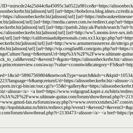
us|rscde24a25d44c8a45095c3a0522a981ce&r=https://alissonbeckerbr.
nbeckerbr.biz]alisson[/url] [url=https://bobelova.blog.idnes.cz/redir.as
tps://alissonbeckerbr.biz]alisson[/url] [url=https://milwaukeetimesn
z]alisson[/url] [url=http://media.career.com.tw/redirect.asp?url=https:/
ckerbr.biz]alisson[/url] [url=http://parish.2day.uk/Parish/search/?url=ht
://alissonbeckerbr.biz]alisson[/url] [url=http://ww5.moms-love-sex.info
url] [url=http://californiaadultpersonals.com.xx3.kz/go.php?url=https:/
ckerbr.biz]alisson[/url] [url=http://www.arnumerrasserexe.de/site/go.ph
br.biz]alisson[/url] [url=http://vip.cengfan88.com/goto.php?url=https://a
/ChangeCulture?lang=fr&returnUrl=http%3A%2F%2Fwww.ultimate-guita
lick_to_call&event2=&event3=&goto=https://alissonbeckerbr.biz>alisson<
quiry.princetonreview.com/away/?value=cconntwit&category=FS&url=https
d=1&cid=58967569804&networkType=search&kdv=c&kpid=105344&kmc
3?language=fr&amp;returnUrl=https://alissonbeckerbr.biz>alisson</a> 
nyporn.in/cgi-bin/atc/out.cgi?s=55&l=gallery&u=https://alissonbeckerbr
biz>alisson</a> <a href=https://www.volgograd.kapri-z.ru/bitrix/redire
https%3A%2F%2Fwww.ultimate-guitar.com/forum/showthread.php?t=213
link=www.gmod-fan.ru/forum/away.php?s=www.overxxxtubes247.com/eu
=http://topshtukatur.ru/bitrix/redirect.php?event1=&event2=&event3=&go
ar.com/forum/showthread.php?t=2130473>alisson</a> <a href=https://