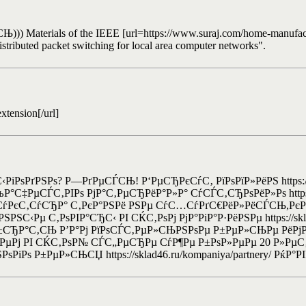
erials of the IEEE [url=https://www.suraj.com/home-manufacturi
stributed packet switching for local area computer networks".
extension[/url]
РіРѕРґРЅРѕ? Р—РґРµСЃСЊ! Р‘РµСЂРєСѓС‚ РїРѕРїР»РёРЅ https://skla
ya/ РљР°С‡РµСЃС‚РІРѕ РјР°С‚РµСЂРёР°Р»Р° СѓСЃС‚СЂРѕРёР»Рѕ https:
СѓРєС‚СѓСЂР° С‚РєР°РЅРё РЅРµ СѓС…СѓРґС€РёР»РёСЃСЊ,РєР°
РЅРЅС‹Рµ С‚РѕРІР°СЂС‹ РІ СЌС‚РѕРј РјР°РіР°Р·РёРЅРµ https://skla
±СЂР°С‚СЊ Р’Р°Рј РїРѕСЃС‚РµР»СЊРЅРѕРµ Р±РµР»СЊРµ РёРјРµ
РѕС‚Р°РµРј РІ СЌС‚РѕР№ СЃС„РµСЂРµ СѓР¶Рµ Р±РѕР»РµРµ 20 Р»Р
іРѕ Р±РµР»СЊСЏ https://sklad46.ru/kompaniya/partnery/ РќР°Р