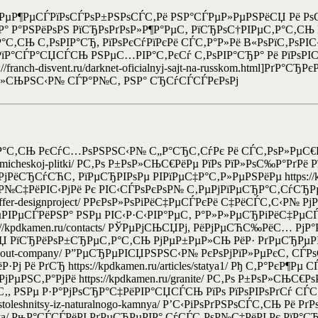
РµР¶РµСЃРїРѕСЃРѕР±РЅРѕСЃС‚Рё РЅР°СЃРµР»РµРЅРёСЏ Рё РѕС
Р° Р°РЅРёРѕРЅ РїСЂРѕРґРѕР»Р¶Р°РµС‚ РїСЂРѕС†РІРµС‚Р°С‚СЊ
С‚СЊ С‚РѕРІР°СЂ, РїРѕРєСѓРїРєРё СЃС‚Р°Р»Рё В«РѕРїС‚РѕРІС‹
ѕРїР°СЃР°СЏСЃСЊ РЅРµС…РІР°С‚РєСѓ С‚РѕРІР°СЂР° Рё РїРѕРІ
://franch-disvent.ru/darknet-oficialnyj-sajt-na-russkom.html]Р
Р°Р»СЊРЅС‹Р№ СЃР°Р№С‚ РЅР° СЂСѓСЃСЃРєРѕРј
С‚СЊ РєСѓС…РѕРЅРЅС‹Р№ С„Р°СЂС‚СѓРє Рё СЃС‚РѕР»РµС€Р
a-i-keramicheskoj-plitki/ Р­С‚Рѕ Р±РѕР»СЊС€РёРµ РїРѕ РїР»РѕС‰Р
РёСЂСѓСЋС‚ РїРµСЂРІРѕРµ РІРїРµС‡Р°С‚Р»РµРЅРёРµ https://kp
ѕР№С‡РёРІС‹РјРё Рє РІС‹СЃРѕРєРѕР№ С‚РµРјРїРµСЂР°С‚СѓСЂР
fer-designproject/ Р­РєРѕР»РѕРіРёС‡РµСЃРєРё С‡РёСЃС‚С‹Р№ РјР°С‚
 Р”СЂРµРІРµСЃРёРЅР° РЅРµ РІС‹Р·С‹РІР°РµС‚ Р°Р»Р»РµСЂРіРёС‡
://kpdkamen.ru/contacts/ РЎРµРјСЊСЏРј, РёРјРµСЋС‰РёС… Р
РїСЂРёРѕР±СЂРµС‚Р°С‚СЊ РјРµР±РµР»СЊ РёР· РґРµСЂРµРІР° ht
/about-company/ Р”РµСЂРµРІСЏРЅРЅС‹Р№ РєРѕРјРїР»РµРєС‚ СЃ
Рј Рё РґСЂ https://kpdkamen.ru/articles/statya1/ Рђ С‚Р°РєР¶
РµРЅС‚Р°РјРё https://kpdkamen.ru/granite/ Р­С‚Рѕ Р±РѕР»СЊС
, РЅРµ Р·Р°РјРѕСЂР°С‡РёРІР°СЏСЃСЊ РїРѕ РїРѕРІРѕРґСѓ СЃ
les/stoleshnitsy-iz-naturalnogo-kamnya/ Р’С‹РіРѕРґРЅРѕСЃС‚СЊ Р
ogo-kamnya/ РњР°СЃСЃРёРІ РґРµСЂРµРІР° СѓСЃС‚РѕР№С‡РёРІ Рє РїР°