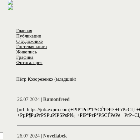
Главная
Публикации
О художнике
Гостевая книга
Живопись
Графика
Фотогалерея
Пётр Козорезенко (младший)
26.07 2024 |
Ramonfreed
[url=https://job-expro.com]+РІР°РєР°РЅСЃРёРё +РґР»СЏ
+РµР¶РµРґРЅРµРІРЅРѕР№, +РІР°РєР°РЅСЃРёРё +РґР»СЏ
26.07 2024 |
Novellabek