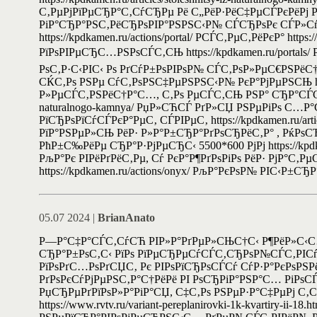
С‚РµРјРїРµСЂР°С‚СѓСЂРµ Рё С„РёР·РёС‡РµСЃРєРёРј РїР
РіР°СЂР°РЅС‚РёСЂРѕРІР°РЅРЅС‹Р№ СЃСЂРѕРє СЃР»СѓР¶
https://kpdkamen.ru/actions/portal/ Р­СЃС‚РµС‚РёРєР° ht
РїРѕРІРµСЂС…РЅРѕСЃС‚СЊ https://kpdkamen.ru/portals/ Р
РѕС‚Р·С‹РІС‹ Рѕ РґСѓР±РѕРІРѕР№ СЃС‚РѕР»РµС€РЅРёС†Рµ 
СЌС‚Рѕ РЅРµ СѓС‚РѕРЅС‡РµРЅРЅС‹Р№ РєР°РјРµРЅСЊ htt
Р»РµСЃС‚РЅРёС†Р°С…, С‚Рѕ РµСЃС‚СЊ РЅР° СЂР°СЃСЃС‚Рѕ
naturalnogo-kamnya/ РџР»СЋСЃ РґР»СЏ РЅРµРіРѕ С…Р
РїСЂРѕРїСѓСЃРєР°РµС‚ СЃРІРµС‚ https://kpdkamen.ru/
РїР°РЅРµР»СЊ РёР· Р»Р°Р±СЂР°РґРѕСЂРёС‚Р° , РќРѕСЂР
РћР±С‰РёРµ СЂР°Р·РјРµСЂС‹ 5500*600 РјРј https://kpdka
РљР°Рє РІРёРґРёС‚Рµ, Сѓ РєР°Р¶РґРѕРіРѕ РёР· РјР°С‚
https://kpdkamen.ru/actions/onyx/ РљР°РєРѕР№ РІС‹Р±
05.07 2024 |
BrianAnato
Р—Р°С‡Р°СЃС‚СѓСЋ РІР»Р°РґРµР»СЊС†С‹ Р¶РёР»С‹С
СЂР°Р±РѕС‚С‹ РїРѕ РїРµСЂРµСѓСЃС‚СЂРѕР№СЃС‚РІСѓ 
РїРѕРґС…РѕРґСЏС‚ Рє РІРѕРїСЂРѕСЃСѓ СѓР·Р°РєРѕР
РґРѕРєСѓРјРµРЅС‚Р°С†РёРё РІ РѕСЂРіР°РЅР°С… РіРѕСЃСѓ
РџСЂРµРґРїРѕР»Р°РіР°СЏ, С‡С‚Рѕ РЅРµР·Р°С‡РµРј С‚
https://www.rvtv.ru/variant-pereplanirovki-1k-kvartiry