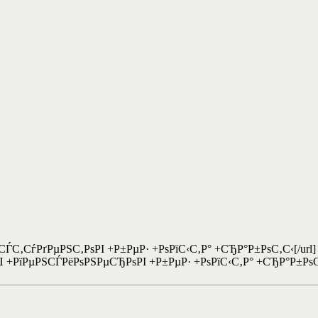
 +СЃС‚СѓРґРµРЅС‚РѕРІ +Р±РµР· +РѕРїС‹С‚Р° +СЂР°Р±РѕС‚С‹[/url
 +РїРµРЅСЃРёРѕРЅРµСЂРѕРІ +Р±РµР· +РѕРїС‹С‚Р° +СЂР°Р±Рѕ