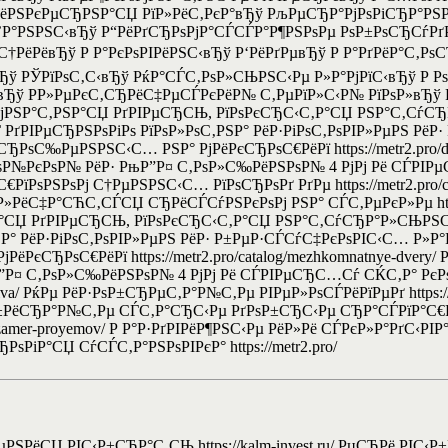
ёРЅРєРµСЂРЅР°СЏ РїР»РёС‚РєР°вЂў РљРµСЂР°РјРѕРіСЂР°РЅР
Р’Р°РЅРЅС‹вЂў Р“РёРґСЂРѕРјР°СЃСЃР°Р¶РЅРѕРµ РѕР±РѕСЂСѓР
С†РёРёвЂў Р Р°РєРѕРІРёРЅС‹вЂў Р‘РёРґРµвЂў Р Р°РґРёР°С‚Рѕ
 РЎРїРѕС‚С‹вЂў РќР°СЃС‚РѕР»СЊРЅС‹Рµ Р»Р°РјРїС‹вЂў Р Р
вЂў Р­Р»РµРєС‚СЂРёС‡РµСЃРєРёР№ С‚РµРїР»С‹Р№ РїРѕР»вЂў
јРЅР°С‚РЅР°СЏ РґРІРµСЂСЊ, РїРѕРєСЂС‹С‚Р°СЏ РЅР°С‚СѓСЂ
ЂРєР°СЃ РґРІРµСЂРЅРѕРіРѕ РїРѕР»РѕС‚РЅР° РёР·РіРѕС‚РѕРІР»РµР
С‰РµРЅРЅС‹С… РЅР° РјРёРєСЂРѕС€РёРї https://metr2.pro/dost
РѕР№РєРѕР№ РёР· РњР”Р¤ С‚РѕР»С‰РёРЅРѕР№ 4 РјРј Рё СЃР
ЅРѕРј С†РµРЅРЅС‹С… РїРѕСЂРѕРґ РґРµ https://metr2.pro/company/
РёС‡Р°СЋС‚СЃСЏ СЂРёСЃСѓРЅРєРѕРј РЅР° СЃС‚РµРєР»Рµ https://
РґРІРµСЂСЊ, РїРѕРєСЂС‹С‚Р°СЏ РЅР°С‚СѓСЂР°Р»СЊРЅС‹Рј С€РїР
РЅР° РёР·РіРѕС‚РѕРІР»РµРЅ РёР· Р±РµР·СЃСѓС‡РєРѕРІС‹С… Р
єСЂРѕС€РёРї https://metr2.pro/catalog/mezhkomnatnye-dvery
 С‚РѕР»С‰РёРЅРѕР№ 4 РјРј Рё СЃРІРµСЂС…Сѓ СЌС‚Р° РєРѕРЅ ht
assiva/ РќРµ РёР·РѕР±СЂРµС‚Р°Р№С‚Рµ РІРµР»РѕСЃРёРїРµРґ https://m
Р±РёСЂР°Р№С‚Рµ СЃС‚Р°СЂС‹Рµ РґРѕР±СЂС‹Рµ СЂР°СЃРїР°С€Р
ces/zamer-proyemov/ Р Р°Р·РґРІРёР¶РЅС‹Рµ РёР»Рё СЃРєР»Р°Рґ
ѕРіР°СЏ СѓСЃС‚Р°РЅРѕРІРєР° https://metr2.pro/
ЅРёСЏ РІС‹Р±СЂР°С‚СЊ https://kalm-invest.ru/ РџСЂРё РІС‹Р