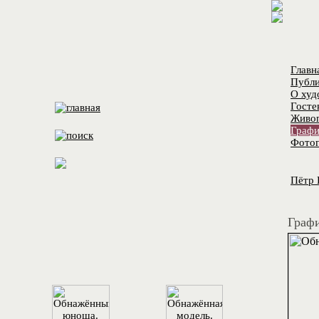
Главн
Публи
О худ
Госте
Живо
Графи
Фотог
Пётр 
Графи