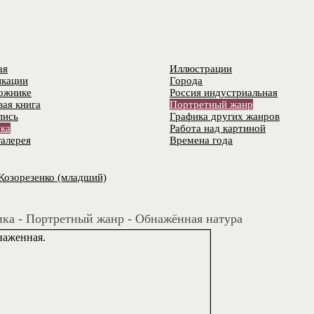
ая
Иллюстрации
кации
Города
ожнике
Россия индустриальная
вая книга
Портретный жанр
пись
Графика других жанров
ка
Работа над картиной
алерея
Времена года
Козорезенко (младший)
ка - Портретный жанр - Обнажённая натура