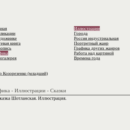
вная
Иллюстрации
ликации
Города
удожнике
Россия индустриальная
тевая книга
Портретный жанр
опись
Графика других жанров
фика
Работа над картиной
огалерея
Времена года
р Козорезенко (младший)
фика - Иллюстрации - Сказки