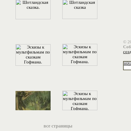
© 2
Соб
соз
все страницы