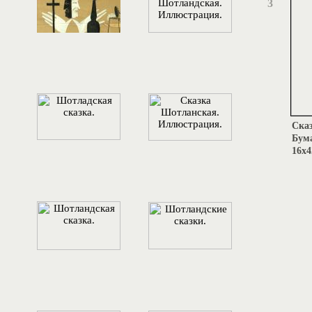
3
Сказ
Бума
16х4