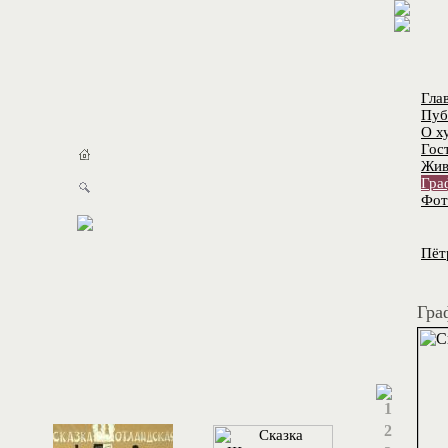
Гла
Пуб
О х
Гос
Жив
Гра
Фот
Пёт
Гра
1
2