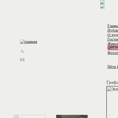
Главн
Публи
О худ
Госте
Живо
Графи
Фотог
Пётр 
Графи