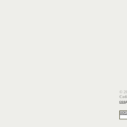
© 2
Соб
соз