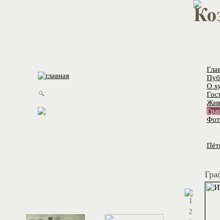
Гла
Пуб
О х
Гос
Жив
Гра
Фот
Пёт
Гра
1
2