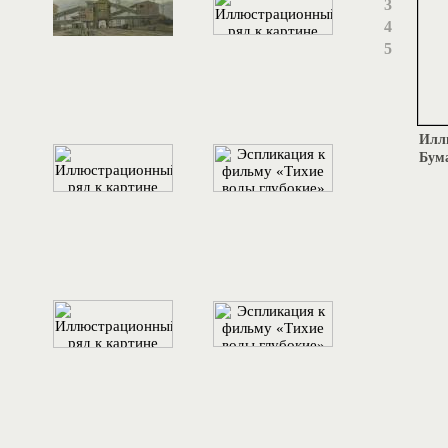
3
4
5
Иллю
Бума