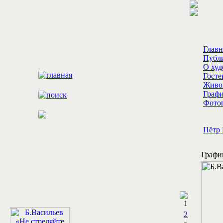
Главн
Публ
О ху
Госте
Живо
Граф
Фотог
Пётр 
Графи
1
2