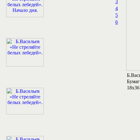
3
4
5
6
Б.Вас
Бумага
18х36