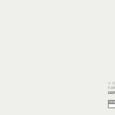
© 2
Соб
соз