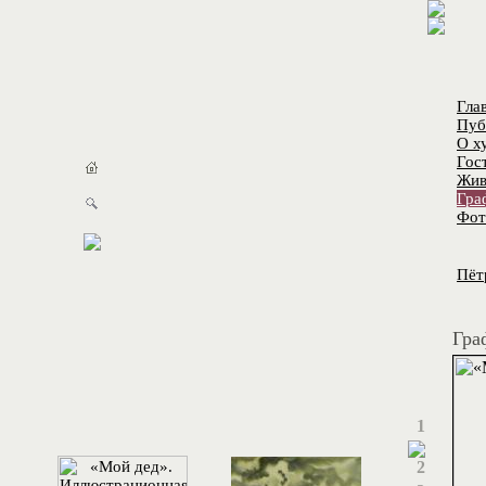
Гла
Пуб
О х
Гос
Жив
Гра
Фот
Пёт
Гра
1
2