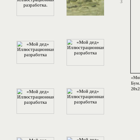
3
«Мой
Бум.
20х2