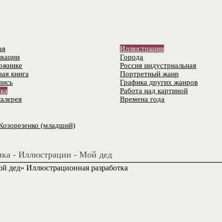
ая
Иллюстрации
кации
Города
ожнике
Россия индустриальная
вая книга
Портретный жанр
пись
Графика других жанров
ка
Работа над картиной
алерея
Времена года
Козорезенко (младший)
ка - Иллюстрации - Мой дед