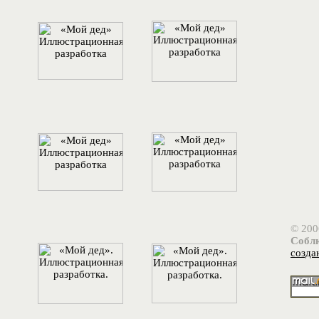
© 200
Соблю
созда