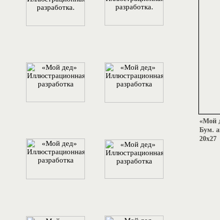
«Мой 
Бум. а
20х27