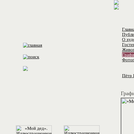
Главн
Публи
О худ
Госте
Живо
Графи
Фотог
Пётр 
Графи