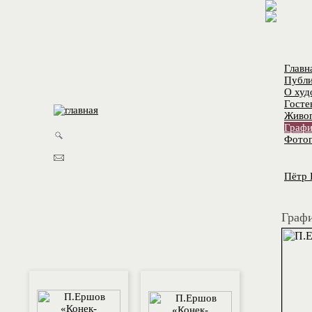
Главн
Публи
О худ
Госте
Живо
Графи
Фотог
Пётр 
Графи