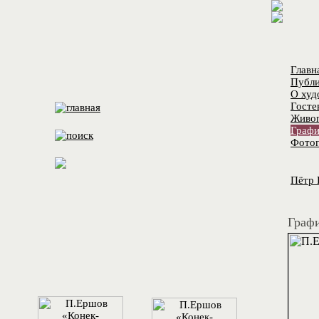
Главн
Публи
О худ
Госте
Живо
Графи
Фотог
Пётр 
Графи