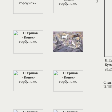
3
П.Ер
Бума
20х2
Стат
ИЛЛ