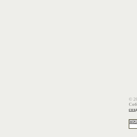
© 2
Соб
соз