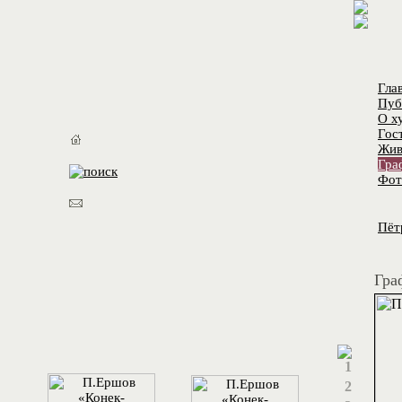
Гла
Пуб
О х
Гос
Жив
Гра
Фот
Пёт
Гра
1
2