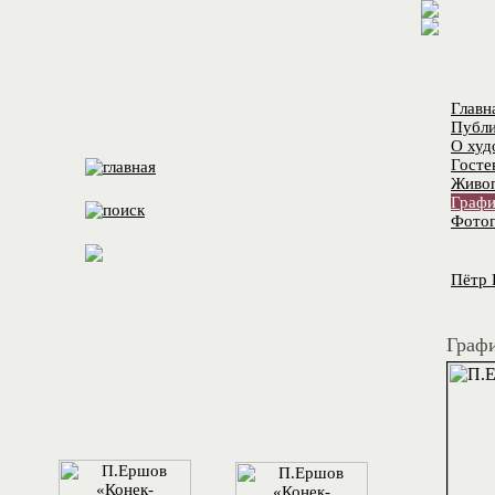
Главн
Публи
О худ
Госте
Живо
Графи
Фотог
Пётр 
Графи