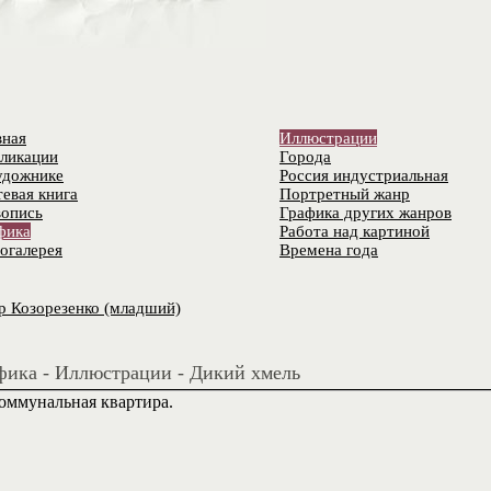
вная
Иллюстрации
ликации
Города
удожнике
Россия индустриальная
тевая книга
Портретный жанр
опись
Графика других жанров
фика
Работа над картиной
огалерея
Времена года
р Козорезенко (младший)
фика - Иллюстрации - Дикий хмель