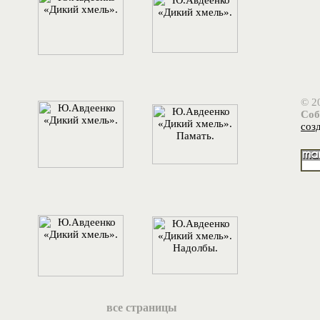
© 2
Соб
соз
все страницы