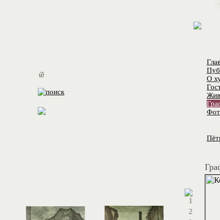
Гла
Пуб
О х
Гос
Жив
Гра
Фот
Пёт
Гра
1
2