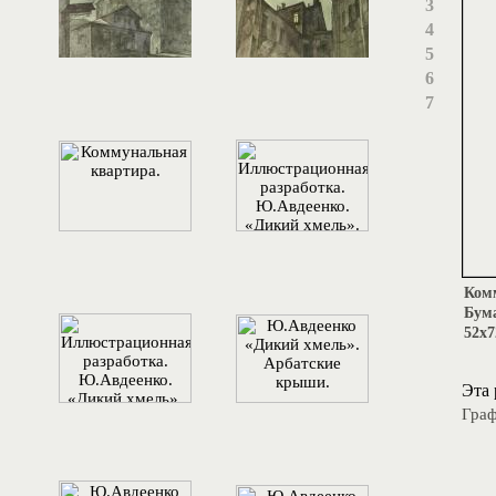
3
4
5
6
7
Комм
Бума
52х7
Эта 
Граф