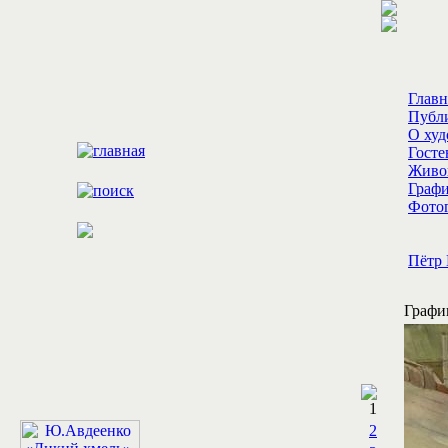
Главн
Публ
О ху
Госте
Живо
Граф
Фотог
Пётр 
Графи
1
2