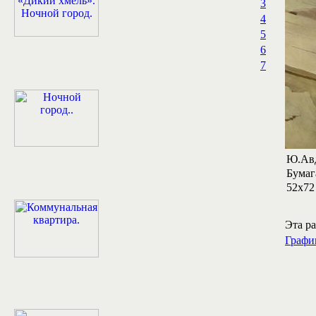
3
4
5
6
7
Ю.Авд
Бумаг
52х72
Эта ра
Графи