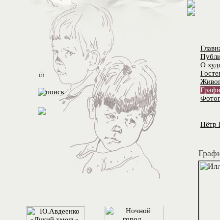
Главн
Публи
О худ
Госте
Живо
Графи
Фотог
Пётр 
Графи