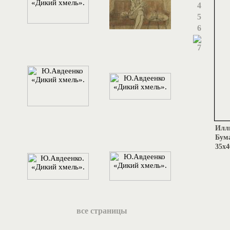
4
5
6
7
Иллю
Бума
35х4
все страницы