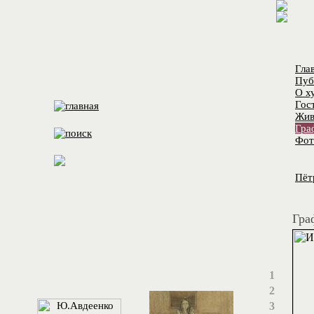
Гла
Пуб
О х
Гос
Жив
Гра
Фот
Пёт
Гра
1
2
3