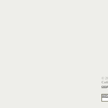
© 2
Соб
соз