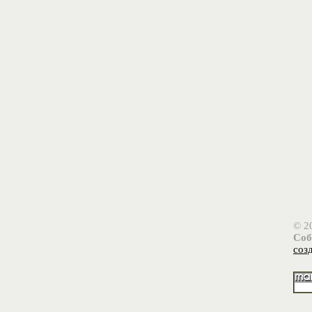
© 2
Соб
соз