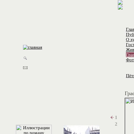
Гла
Пуб
О х
Гос
Жив
Гра
Фот
Пёт
Гра
1
2