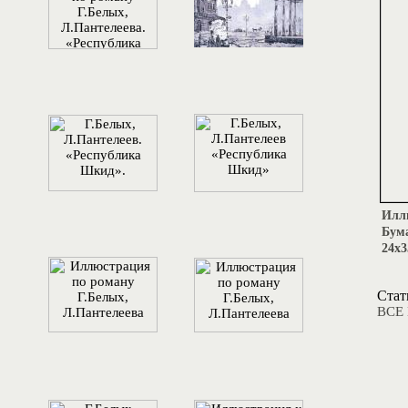
Иллю
Бума
24х3
Стат
ВСЕ