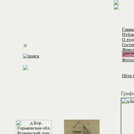
Главн
Публи
О худ
Госте
Живо
Графи
Фотог
Пётр 
Графи